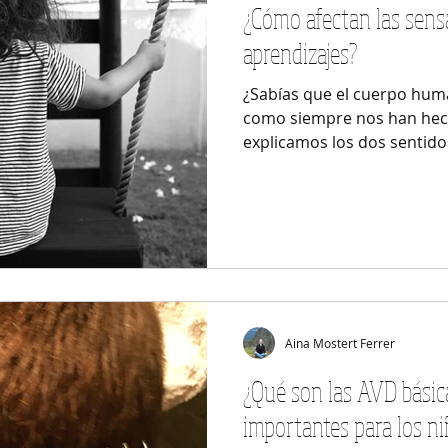
¿Cómo afectan las sens
aprendizajes?
¿Sabías que el cuerpo huma
como siempre nos han hech
explicamos los dos sentido
Aina Mostert Ferrer
¿Qué son las AVD básic
importantes para los n