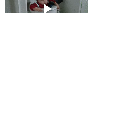
Pd: Mejor si los ayudamos un 
poquito al principio, ¿no? jaja
Pd2: Si tenéis sugerencias de 
información que os gustaría 
compartir o conocer también podéis 
comentárnosla sin ningún problema, 
recordad que este es un espacio 
para todos :). 